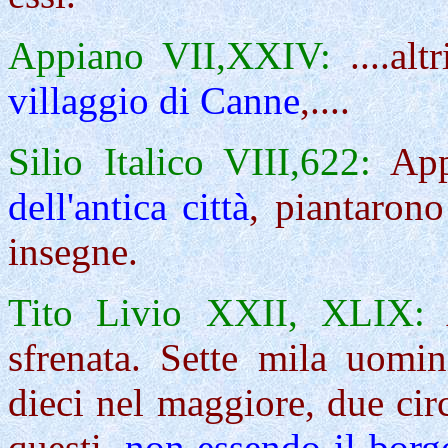
Appiano VII
,
XXIV:
....alt
villaggio di Canne
,....
Silio Italico VIII
,
622:
App
dell'antica città
, piantarono
insegne.
Tito Livio XXII, XLIX:
sfrenata. Sette mila uomi
dieci nel maggiore, due cir
questi,
non essendo il borgo