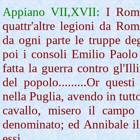
Appiano VII
,
XVII:
I Roman
quattr'altre legioni da Ro
da ogni parte le truppe deg
poi i consoli Emilio Paolo
fatta la guerra contro
gl'
Ill
del popolo.........Or quest
nella Puglia, avendo in tutto
cavallo, misero il camp
denominato; ed Annibale il
essi.