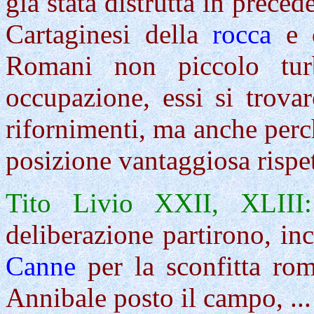
già stata distrutta in prece
Cartaginesi della
rocca
e d
Romani non piccolo tur
occupazione, essi si trova
rifornimenti, ma anche per
posizione vantaggiosa rispett
Tito Livio XXII, XLIII:
deliberazione
partirono
, in
Canne
per la sconfitta ro
Annibale posto il campo, ...