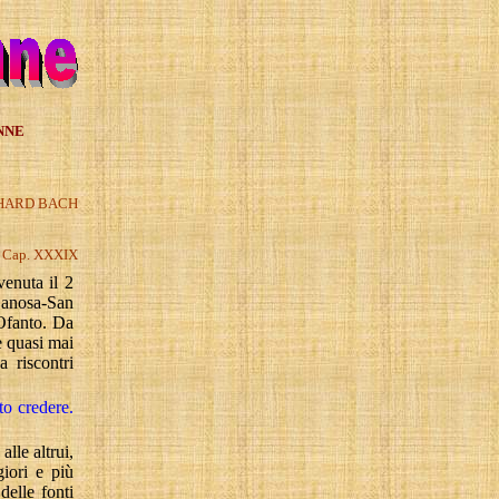
NNE
RICHARD BACH
- Cap.
XXXIX
venuta il 2
Canosa-San
Ofanto
. Da
e quasi mai
 riscontri
to credere.
lle altrui,
iori e più
delle fonti