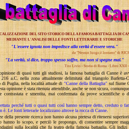
CALIZZAZIONE
DEL SITO STORICO DELLA FAMOSA BATTAGLIA DI CA
MEDIANTE L'ANALISI DELLE FONTI LETTERARIE E
STORICHE
"L'essere ignota non impedisce alla verità d'essere vera.
"
da
"Nessun luogo è lontano" di 
"La verità, si dice, troppo spesso soffre, ma non si spegne mai.
"
Tito
Livio
- Storia di Roma - Libro XXII 
pinione di quasi tutti gli studiosi, la famosa battaglia di Canne è av
l
216 a
.C. nella zona
attualmente
delimitata dal triangolo
Barletta-
di Puglia, nella località attuale di
"Canne della Battaglia"
sul fiume
esta
opinione è stata ritenuta attendibile, anche se non sicura, comunqu
e contrastata e smentita, mai confermata da prove scientifiche o da
ttata perché tutti o quasi tutti così hanno sempre detto, creduto o fat
 è. Le fonti letterarie localizzano altrove la rocca di Canne.
ze
della presente ricerca non hanno alcuna pretesa di ritenersi superiori a
o hanno lo scopo, e perciò le propongo, di consentire sempre magg
dagini sulla località che fu teatro della famosa battaglia. Gli indizi 