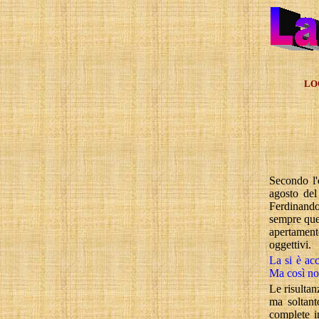
LO
Secondo l'o
agosto de
Ferdinando 
sempre
qu
apertament
oggettivi.
La si
è acce
Ma
così non
Le
risultan
ma soltant
complete in