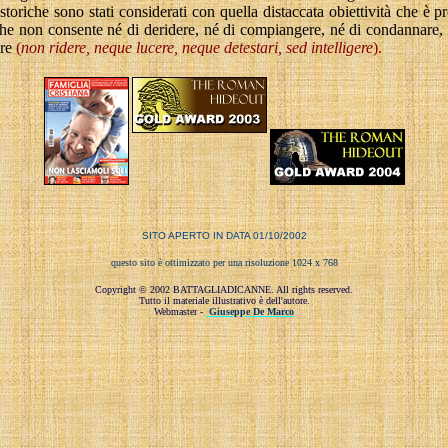
e storiche sono stati considerati con quella distaccata obiettività che è p
che non consente né di deridere, né di compiangere, né di condannare,
re
(
non ridere,
neque
lucere,
neque
detestari
,
sed
intelligere
).
SITO APERTO IN DATA 01/10/2002
questo sito è ottimizzato per una risoluzione 1024 x 768
Copyright © 2002 BATTAGLIADICANNE. All rights reserved.
Tutto il materiale illustrativo è dell'autore.
Webmaster
-
Giuseppe De Marco